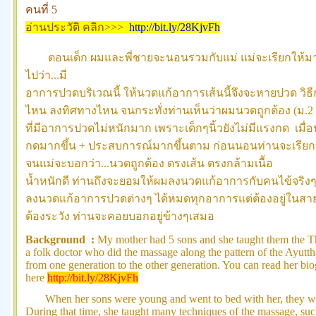
คนที่ 5
อ่านประวัติ คลิก>>>
http://bit.ly/28KjvFh
ตอนเด็ก ผมและพี่ชายจะนอนรวมกับแม่ แม่จะเรียกให้
ไปว่า...มี
อาการปวดบริเวณนี้ ให้นวดแก้อาการเส้นนี้จึงจะหายปวด วิ
ไหน ลงทิศทางไหน จนกระทั่งท่านเห็นว่าผมนวดถูกต้อง (
ม.2 
ที่มีอาการปวดไม่หนักมาก เพราะเด็กๆนิ้วยังไม่มีแรงกด เมื่
กดมากขึ้น + ประสบการณ์มากขึ้นตาม ก่อนนอนท่านจะเรียก
จนแม่จะบอกว่า...นวดถูกต้อง ตรงเส้น ตรงกล้ามเนื้อ
น้ำหนักดี ท่านถึงจะยอมให้ผมลงนวดแก้อาการกับคนไข้จริงๆ
ลงนวดแก้อาการปวดต่างๆ ได้หมดทุกอาการแต่ต้องอยู่ในสายต
ต้องระวัง ท่านจะคอยบอกอยู่ข้างๆเสมอ
Background :
My mother had 5 sons and she taught them the T
a folk doctor who did the massage along the pattern of the Ayutt
from one generation to the other generation. You can read her bi
here
http://bit.ly/28KjvFh
When her sons were young and went to bed with her, they were
During that time, she taught many techniques of the massage, suc