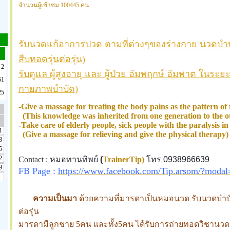
จำนวนผู้เข้าชม 100445 คน
รับนวดแก้อาการปวด ตามที่ต่างๆของร่างกาย นวดบำบั
สืบทอดรุ่นต่อรุ่น)
2
รับดูแล ผู้สูงอายุ และ ผู้ป่วย อัมพฤกษ์ อัมพาต ในระ
51
กายภาพบำบัด)
25
-Give a massage for treating the body pains as the pattern of
(This knowledge was inherited from one generation to the ot
-Take care of elderly people, sick people with the paralysis in
1
(Give a massage for relieving and give the physical therapy)
8
5
2
Contact :
หมอทานทิพย์
(
TrainerTip)
โทร 0938966639
9
FB Page :
https://www.facebook.com/Tip.arsom/?modal
ความเป็นมา
ด้วยความที่มารดาเป็นหมอนวด รับนวดบำบัด
ต่อรุ่น
มารดามีลูกชาย 5คน และทั้ง5คน ได้รับการถ่ายทอดวิชานว