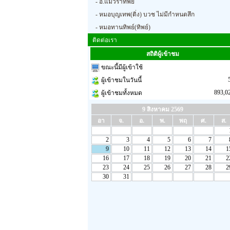
- อ.แม่วราทิพย์
- หมอบุญเทพ(ติ่ง) บวช ไม่มีกำหนดสึก
- หมอทานทิพย์(ทิพย์)
ติดต่อเรา
สถิติผู้เข้าชม
ขณะนี้มีผู้เข้าใช้
ผู้เข้าชมในวันนี้
893,0
ผู้เข้าชมทั้งหมด
9 สิงหาคม 2569
อา
จ.
อ.
พ.
พฤ
ศ.
ส.
2
3
4
5
6
7
9
10
11
12
13
14
1
16
17
18
19
20
21
2
23
24
25
26
27
28
2
30
31